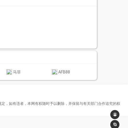
马菲
AFB88
规定，如有违者，本网有权随时予以删除，并保留与有关部门合作追究的权