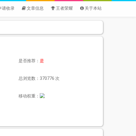
申请收录
文章信息
王者荣耀
关于本站
）
是否推荐：
是
总浏览数：370776 次
移动权重：