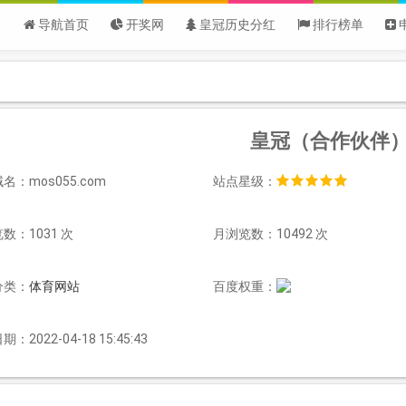
导航首页
开奖网
皇冠历史分红
排行榜单
皇冠（合作伙伴
名：mos055.com
站点星级：
数：1031 次
月浏览数：10492 次
分类：
体育网站
百度权重：
：2022-04-18 15:45:43