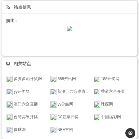
站点信息
描述：
相关站点
多资多彩开奖网
888资讯网
188开奖网
yy开奖网
新澳门六合彩直播
香港六合开奖
澳门六合直播
yy导航网
球探网
台湾宾果开奖
CC彩票开奖
中国福彩网
体球网
NBA官网